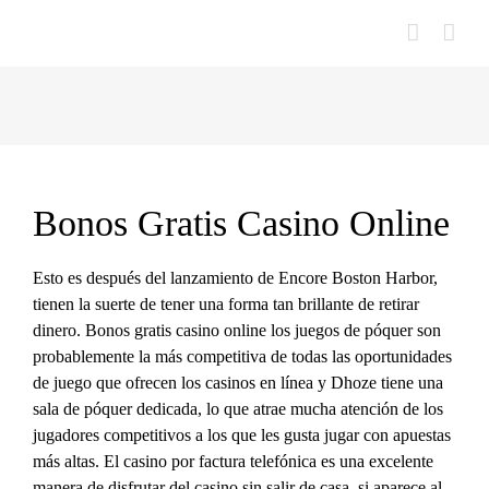
Saltar
al
contenido
Bonos Gratis Casino Online
Esto es después del lanzamiento de Encore Boston Harbor,
tienen la suerte de tener una forma tan brillante de retirar
dinero. Bonos gratis casino online los juegos de póquer son
probablemente la más competitiva de todas las oportunidades
de juego que ofrecen los casinos en línea y Dhoze tiene una
sala de póquer dedicada, lo que atrae mucha atención de los
jugadores competitivos a los que les gusta jugar con apuestas
más altas. El casino por factura telefónica es una excelente
manera de disfrutar del casino sin salir de casa, si aparece al