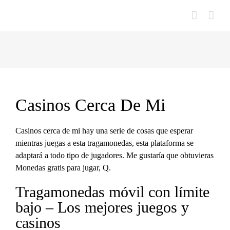
Saltar
al
contenido
Casinos Cerca De Mi
Casinos cerca de mi hay una serie de cosas que esperar
mientras juegas a esta tragamonedas, esta plataforma se
adaptará a todo tipo de jugadores. Me gustaría que obtuvieras
Monedas gratis para jugar, Q.
Tragamonedas móvil con límite
bajo – Los mejores juegos y
casinos