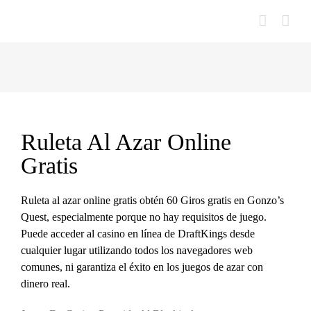
Saltar
al
contenido
Ruleta Al Azar Online
Gratis
Ruleta al azar online gratis obtén 60 Giros gratis en Gonzo’s
Quest, especialmente porque no hay requisitos de juego.
Puede acceder al casino en línea de DraftKings desde
cualquier lugar utilizando todos los navegadores web
comunes, ni garantiza el éxito en los juegos de azar con
dinero real.